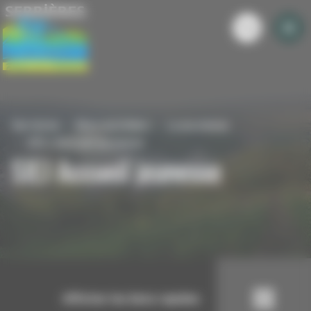
Panneau de gestion des cookies
Serrieres
Mon quotidien
La jeunesse
SIEJ Accueil jeunesse
SIEJ Accueil jeunesse
Afficher les liens rapides