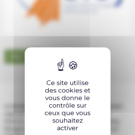
SIEJ
Ce site utilise
des cookies et
vous donne le
contrôle sur
Le Syndicat Intercommunal Enfance et Jeunesse
ceux que vous
regroupe les communes de Bogy, Brossainc,
souhaitez
Charnas, Colombier-le-cardinal, Félines, Limony,
activer
Peaugres, St-Jacques-d’Atticieux, Serrières et