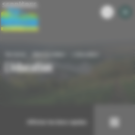
Panneau de gestion des cookies
Serrieres
Mon quotidien
L'éducation
L'éducation
Afficher les liens rapides