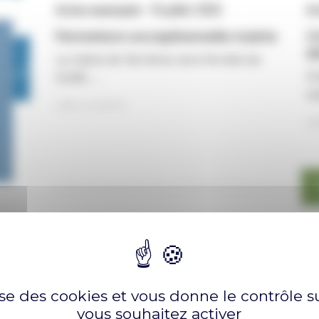
Action municipale • 16 juillet 2026
Ac
Fermeture exceptionnelle mairie
C
d
La mairie de Serrières sera fermée les
Ch
lundis …
ca
ions
lise des cookies et vous donne le contrôle 
vous souhaitez activer