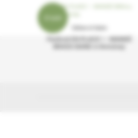
21 août
Culture et loisirs
Festival EN PLACE ! - MANDÉ
BRASS BAND à Annonay