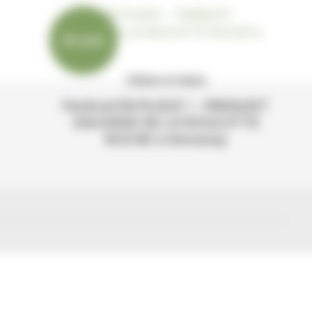
28 août
Culture et loisirs
Festival EN PLACE ! - PARQUET
SAUVAGE DE LA ROULOTTE
RUCHE à Annonay