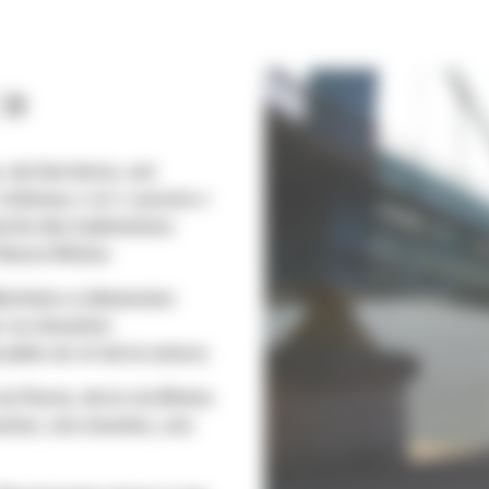
 »
, de Serrières, est
château » et « sarerie »
rtie des habitations
 fleuve Rhône.
Mariniers à dimension
r sa situation
plein air et de la nature.
ia Fluvia, de la via Rhôna
 joutes, ses musées, son