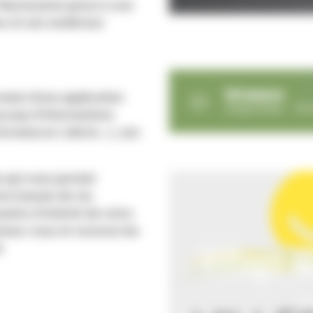
leurissante gràce à son
ux et ses nombreux
Intramuros
mais d’une application
image/webp - 7,16
ucoup d'informations
ramuros ( alerte...), son
e qui vous permet
tre bassin de vie.
oints d'intérêt de votre
nnez-vous et recevez les
Village où
.
Vil