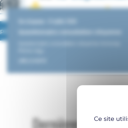
Vie citoyenne • 21 juillet 2026
Questionnaire consultation citoyenne
Questionnaire consultation citoyenne Annonay
Rhône Agg…
Dernières publicat
Ce site uti