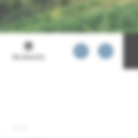
Mes démarches
S'informer et participer