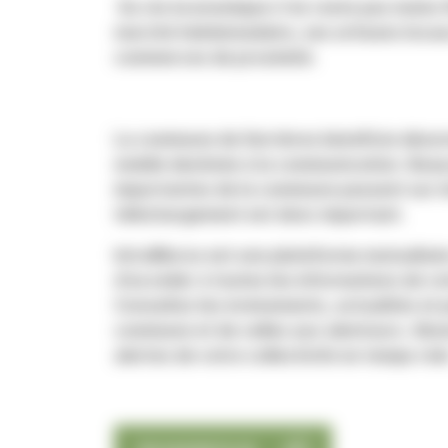
Sa vie économique n'en reste pas moins f
marché hebdomadaire, ses artisans loca
commerces de proximité.
La commune de Serrières bénéficie désor
mobile destinée à la communication. Bea
importantes de la commune passent sur int
téléchargement est donc important.
IntraMuros est une plateforme mutualisé
d’accéder à toutes les informations de vo
Consultez les événements, actualités et p
commune et de celles aux alentours. Abo
alertes de votre collectivité en temps réel