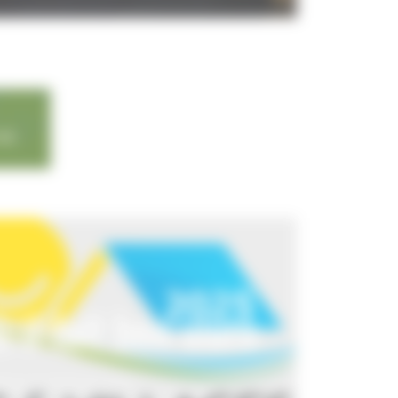
 KB
 il fait bon vivre
lage où il fait bon vivre