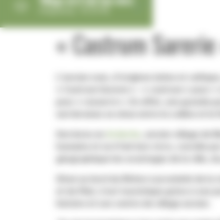
Village où il fait bon vivre
image/png - 87,25 KB
« Castrum Sarerie
L'ancien nom, d'origines latine et celtique
« Castrum Sarerie » : « castrum » pour « 
pour « resserré ». En effet, une grande pa
serrièroises se situe entre la colline et le
Serrieres en
Ardeche
, ancien village de 
humaine et où il fait bon vivre, concilie pa
géographique les avantages de la ville, du 
Situé au bord du Rhône à proximité de la v
et du Pilat, il est touristique grâce à ses
histoire et son centre de village ancien.