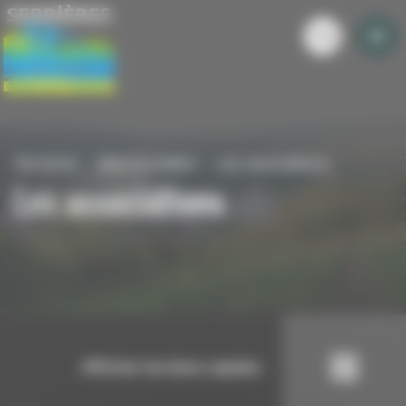
Panneau de gestion des cookies
Serrieres
Mon quotidien
Les associations
Les associations
Afficher les liens rapides