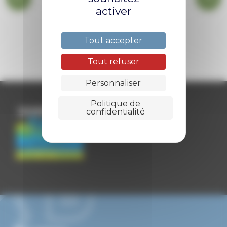
activer
BIBLIOTHÈQUE
Tout accepter
Tout refuser
Personnaliser
Politique de
confidentialité