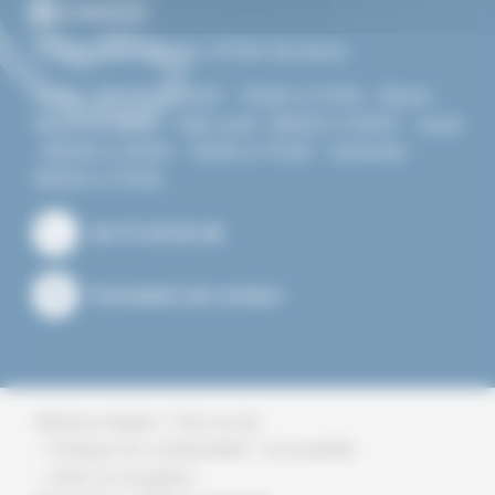
Nous contacter
15 Rue Jean Vernet, 07340 Serrières
Lundi : 08h00 à 12h00 - 13h30 à 17h30 - Mardi :
08h00 à 12h00 - Mercredi : 08h00 à 12h00 - Jeudi
: 08h00 à 12h00 - 13h30 à 17h30 - Vendredi :
08h00 à 17h00.
04 75 34 00 46
Formulaire de contact
Plan du site
Mentions légales
Politique de confidentialité
Accessibilité
Aide à la navigation