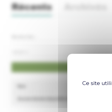
Récents
Archivés
R
Ce site uti
Nom
Date d'ajout
Aucune donnée disponible dans le tableau