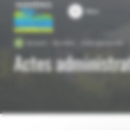
Panneau de gestion des cookies
Menu
Serrieres
Ma mairie
Actes administratifs
Actes administrat