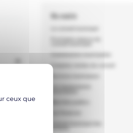
Ma mairie
Le conseil municipal
Prochaine séance du
conseil municipal
Commissions municipales
Comptes rendus du conseil
Services municipaux
Les équipements
municipaux
sur ceux que
Marchés publics
Les finances
Conseil municipal des
enfants