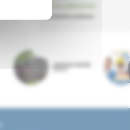
Actes administratifs
Enquêtes publiques
ANNONAY RHÔNE
AGGLO
er