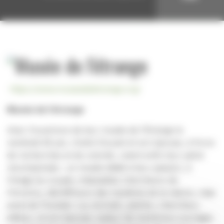
https://www.museedeletrange.org/
Musée de l’étrange
Avec l’ouverture de leur musée de l’Etrange le
vendredi 26 juin, André Douzet et son épouse, à force
de recherches et de volonté, voient enfin leur peine
récompensée : un musée dédié à leur passion, à
l’image du couple, inlassables chercheurs de
l’inconnu, déchiffreurs des mystères de la nature, mais
aussi de l’humain. Lui, écrivain, peintre, chercheur,
éditeur, et son épouse, auteur de nombreux ouvrages