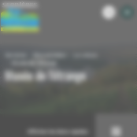
Panneau de gestion des cookies
Serrieres
Mon quotidien
La culture
Musée de l'étrange
Musée de l'étrange
Afficher les liens rapides