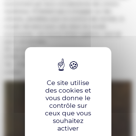
surprennent par leurs connaissances des univers
mystérieux. N’hésitant pas à s’engager sur des
chemins, parallèles pour le commun des mortels, le
couple met ainsi à jour une vision du monde
surprenante, une source d’interrogations, voire de
peurs ancestrales.
29 rue du Plat
07340 SERRIÈRES
Tél : 07.62.46.86.39
contact
Ce site utilise
des cookies et
vous donne le
contrôle sur
ceux que vous
souhaitez
activer