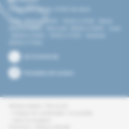
15 Rue Jean Vernet, 07340 Serrières
Lundi : 08h00 à 12h00 - 13h30 à 17h30 - Mardi :
08h00 à 12h00 - Mercredi : 08h00 à 12h00 - Jeudi
: 08h00 à 12h00 - 13h30 à 17h30 - Vendredi :
08h00 à 17h00.
04 75 34 00 46
Formulaire de contact
Plan du site
Mentions légales
Politique de confidentialité
Accessibilité
Aide à la navigation
© Serrieres • Made by
6tematik