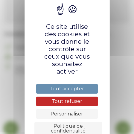
Ce site utilise
des cookies et
Animation pour les familles. Histoires, ukulele...
vous donne le
Famille
contrôle sur
ceux que vous
Du 22 avril 2025 au 15 mai 2025
souhaitez
Salle des mariages , Avenue Jean Vernet
activer
07340 Serrieres
Tout accepter
Tout refuser
Personnaliser
Politique de
confidentialité