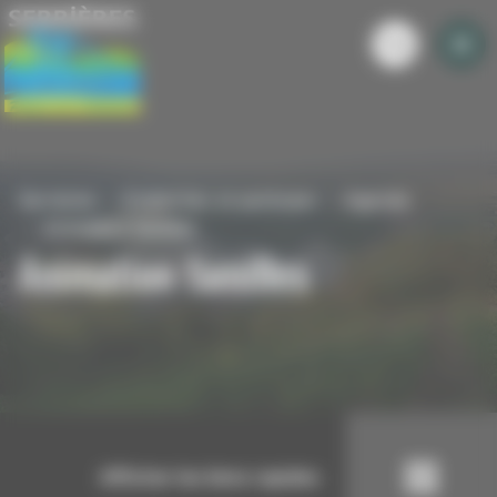
Panneau de gestion des cookies
Serrieres
S'informer et participer
Agenda
Animation familles
Animation familles
Afficher les liens rapides