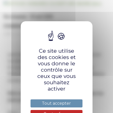
Vie citoyenne • 29 avril 2026
CHANGEMENT HORAIRES MAIRIE
Ce site utilise
des cookies et
vous donne le
contrôle sur
ceux que vous
souhaitez
activer
Tout accepter